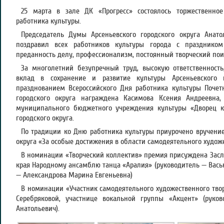
25 марта в зале ДК «Прогресс» состоялось торжественно
работника культуры.
Председатель Думы Арсеньевского городского округа Анат
поздравил всех работников культуры города с празднико
преданность делу, профессионализм, постоянный творческий пои
За многолетний безупречный труд, высокую ответственность
вклад в сохранение и развитие культуры Арсеньевского 
празднованием Всероссийского Дня работника культуры Почет
городского округа награждена Касимова Ксения Андреевна,
муниципального бюджетного учреждения культуры «Дворец ку
городского округа.
По традиции ко Дню работника культуры приурочено вручение
округа «За особые достижения в области самодеятельного художе
В номинации «Творческий коллектив» премия присуждена Зас
края Народному ансамблю танца «Аралия» (руководитель — Вась
— Александрова Марина Евгеньевна)
В номинации «Участник самодеятельного художественного твор
Серебряковой, участнице вокальной группы «Акцент» (руко
Анатольевич).