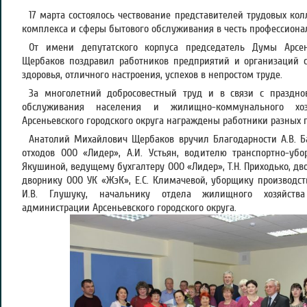
17 марта состоялось чествование представителей трудовых к
комплекса и сферы бытового обслуживания в честь профессиона
От имени депутатского корпуса председатель Думы Арсень
Щербаков поздравил работников предприятий и организаций 
здоровья, отличного настроения, успехов в непростом труде.
За многолетний добросовестный труд и в связи с праздно
обслуживания населения и жилищно-коммунального хоз
Арсеньевского городского округа награждены работники разных 
Анатолий Михайлович Щербаков вручил Благодарности А.В. Б
отходов ООО «Лидер», А.И. Устьян, водителю транспортно-уб
Якушиной, ведущему бухгалтеру ООО «Лидер», Т.Н. Приходько, дв
дворнику ООО УК «ЖэК», Е.С. Климачевой, уборщику производ
И.В. Глушуку, начальнику отдела жилищного хозяйства
администрации Арсеньевского городского округа.