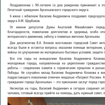
Поздравления с 90-летием со дня рождения принимает в эт
Почетный гражданин Арсеньевского городского округа.
6 июня с юбилеем Василия Андреевича поздравил председате
округа А.М. Щербаков.
От имени депутатов Думы Анатолий Михайлович переда
благодарности, пожелания долголетия и здоровья, особо о
ветеранского движения, заботу о пожилых жителях Арсеньева.
Два десятилетия В.А. Клоков возглавлял городской Совет вет
всегда были и остаются вопросы оказания помощи ветеранам, 
войны по улучшению их материально-бытовых условий, защите п
Все эти годы по инициативе Василия Андреевича Клоков
молодежью города, направленная на укрепление гражданстве
работы — сохранение памяти о героическом прошлом и разъяс
Победы. Не случайно вклад Василия Андреевича Клокова в во
подрастающего поколения отмечен медалью «Патриот России». А
гражданин города Арсеньева» — это признание заслуг перед гор
Несмотря на годы, Василий Андреевич и сегодня сохранил о
человек, готовый всегда прийти на помощь, дать нужный совет,