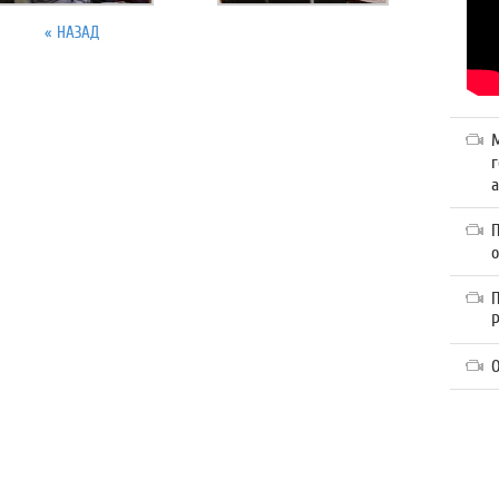
« НАЗАД
г
а
П
О