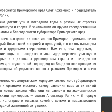
губернатор Приморского края Олег Кожемяко и председатель
Ролик.
орые достигнуты в последние годы в различных отраслях
культуре и спорте. В заключении он вручил государственные
моты и Благодарности губернатора Приморского края.
своем выступлении отметил, что Приморье – уникальное по
Край богат своей историей и культурой, его жизнь насыщена
и и трудовыми свершениями. Нам есть, чем гордиться, —
ние годы он находится в авангарде перемен, участвуя в
орые инициированы руководством страны и президентом
ся, что уже пятый год подряд во Владивостоке проводится
котором обсуждаются вопросы развития Приморья и всего
метил, что депутатским корпусом совместно с губернатором
и и органами местного самоуправления ведется активный
ся новые законы. «Все они направлены на экономическое
жизни приморцев, — сказал Александр Ролик. — В первую
лиц старшего возраста, семей с детьми и подрастающего
 трудной жизненной ситуации».