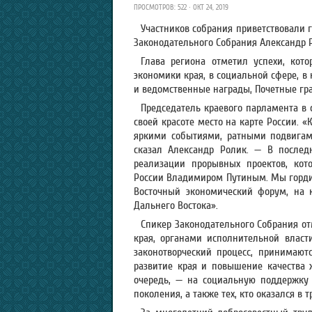
ПРОСМОТРОВ: 522 · ОКТ 24, 2019
Участников собрания приветствовали 
Законодательного Собрания Александр 
Глава региона отметил успехи, кот
экономики края, в социальной сфере, в 
и ведомственные награды, Почетные гра
Председатель краевого парламента в 
своей красоте место на карте России. «
яркими событиями, ратными подвигам
сказал Александр Ролик. — В послед
реализации прорывных проектов, кот
России Владимиром Путиным. Мы гордим
Восточный экономический форум, на 
Дальнего Востока».
Спикер Законодательного Собрания от
края, органами исполнительной власт
законотворческий процесс, принимают
развитие края и повышение качества 
очередь, — на социальную поддержку 
поколения, а также тех, кто оказался в