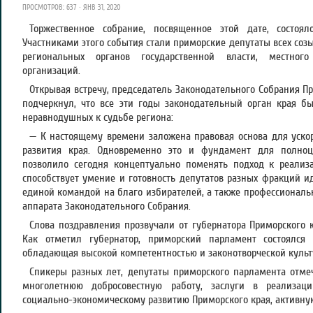
ПРОСМОТРОВ: 637 · ЯНВ 31, 2020
Торжественное собрание, посвященное этой дате, состоял
Участниками этого события стали приморские депутаты всех соз
региональных органов государственной власти, местного
организаций.
Открывая встречу, председатель Законодательного Собрания П
подчеркнул, что все эти годы законодательный орган края б
неравнодушных к судьбе региона:
— К настоящему времени заложена правовая основа для уско
развития края. Одновременно это и фундамент для полноц
позволило сегодня концептуально поменять подход к реализ
способствует умение и готовность депутатов разных фракций и
единой командой на благо избирателей, а также профессиональ
аппарата Законодательного Собрания.
Слова поздравления прозвучали от губернатора Приморского 
Как отметил губернатор, приморский парламент состоялся 
обладающая высокой компетентностью и законотворческой культ
Спикеры разных лет, депутаты приморского парламента отм
многолетнюю добросовестную работу, заслуги в реализац
социально-экономическому развитию Приморского края, активную