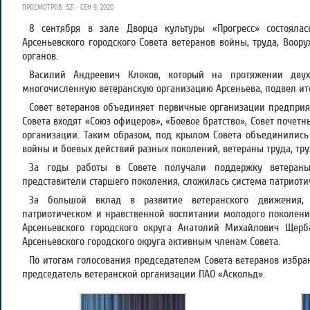
ПРОСМОТРОВ: 521 · СЕН 9, 2020
8 сентября в зале Дворца культуры «Прогресс» состоялас
Арсеньевского городского Совета ветеранов войны, труда, Воо
органов.
Василий Андреевич Клоков, который на протяжении двух
многочисленную ветеранскую организацию Арсеньева, подвел ито
Совет ветеранов объединяет первичные организации предприят
Совета входят «Союз офицеров», «Боевое братство», Совет почет
организации. Таким образом, под крылом Совета объединились
войны и боевых действий разных поколений, ветераны труда, тр
За годы работы в Совете получали поддержку ветераны
представители старшего поколения, сложилась система патриоти
За большой вклад в развитие ветеранского движения, 
патриотическом и нравственной воспитании молодого поколен
Арсеньевского городского округа Анатолий Михайлович Щер
Арсеньевского городского округа активным членам Совета.
По итогам голосования председателем Совета ветеранов избра
председатель ветеранской организации ПАО «Аскольд».