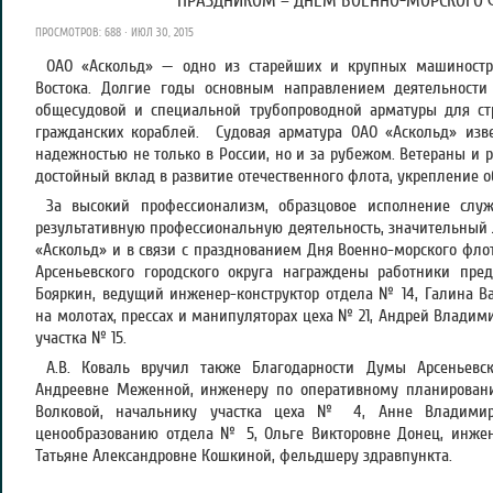
ПРАЗДНИКОМ – ДНЕМ ВОЕННО-МОРСКОГО Ф
ПРОСМОТРОВ: 688 · ИЮЛ 30, 2015
ОАО «Аскольд» — одно из старейших и крупных машиностр
Востока. Долгие годы основным направлением деятельности
общесудовой и специальной трубопроводной арматуры для ст
гражданских кораблей. Судовая арматура ОАО «Аскольд» изв
надежностью не только в России, но и за рубежом. Ветераны и 
достойный вклад в развитие отечественного флота, укрепление 
За высокий профессионализм, образцовое исполнение служ
результативную профессиональную деятельность, значительный 
«Аскольд» и в связи с празднованием Дня Военно-морского фло
Арсеньевского городского округа награждены работники пре
Бояркин, ведущий инженер-конструктор отдела № 14, Галина 
на молотах, прессах и манипуляторах цеха № 21, Андрей Владим
участка № 15.
А.В. Коваль вручил также Благодарности Думы Арсеньевск
Андреевне Меженной, инженеру по оперативному планирован
Волковой, начальнику участка цеха № 4, Анне Владимир
ценообразованию отдела № 5, Ольге Викторовне Донец, инж
Татьяне Александровне Кошкиной, фельдшеру здравпункта.