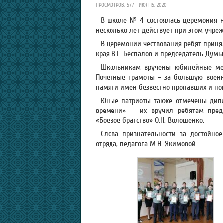
ПРОСМОТРОВ: 577 · ИЮЛ 15, 2020
В школе № 4 состоялась церемония н
несколько лет действует при этом учре
В церемонии чествования ребят приня
края В.Г. Беспалов и председатель Думы
Школьникам вручены юбилейные мед
Почетные грамоты – за большую военн
памяти имен безвестно пропавших и по
Юные патриоты также отмечены дипл
времени» — их вручил ребятам предс
«Боевое братство» О.Н. Волошенко.
Слова признательности за достойно
отряда, педагога М.Н. Якимовой.