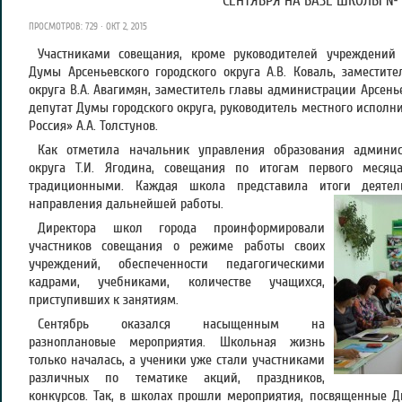
СЕНТЯБРЯ НА БАЗЕ ШКОЛЫ № 
ПРОСМОТРОВ: 729 · ОКТ 2, 2015
Участниками совещания, кроме руководителей учреждений 
Думы Арсеньевского городского округа А.В. Коваль, заместит
округа В.А. Авагимян, заместитель главы администрации Арсеньев
депутат Думы городского округа, руководитель местного исполн
Россия» А.А. Толстунов.
Как отметила начальник управления образования админист
округа Т.И. Ягодина, совещания по итогам первого меся
традиционными. Каждая школа представила итоги деятель
направления дальнейшей работы.
Директора школ города проинформировали
участников совещания о режиме работы своих
учреждений, обеспеченности педагогическими
кадрами, учебниками, количестве учащихся,
приступивших к занятиям.
Сентябрь оказался насыщенным на
разноплановые мероприятия. Школьная жизнь
только началась, а ученики уже стали участниками
различных по тематике акций, праздников,
конкурсов. Так, в школах прошли мероприятия, посвященные 