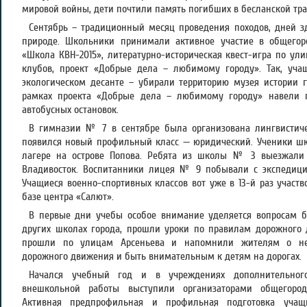
мировой войны, дети почтили память погибших в бесланской тра
Сентябрь – традиционный месяц проведения походов, дней зд
природе. Школьники принимали активное участие в общегор
«Школа КВН-2015», литературно-историческая квест-игра по ул
клубов, проект «Добрые дела – любимому городу». Так, уч
экологическом десанте – убирали территорию музея истории 
рамках проекта «Добрые дела – любимому городу» навели п
автобусных остановок.
В гимназии № 7 в сентябре была организована лингвистичес
появился новый профильный класс — юридический. Ученики 
лагере на острове Попова. Ребята из школы № 3 выезжали 
Владивосток. Воспитанники лицея № 9 побывали с экспедици
Учащиеся военно-спортивных классов вот уже в 13-й раз участв
базе центра «Салют».
В первые дни учебы особое внимание уделяется вопросам б
других школах города, прошли уроки по правилам дорожног
прошли по улицам Арсеньева и напомнили жителям о нео
дорожного движения и быть внимательным к детям на дорогах.
Начался учебный год и в учреждениях дополнительного
внешкольной работы выступили организаторами общегородс
Активная предпрофильная и профильная подготовка учащ