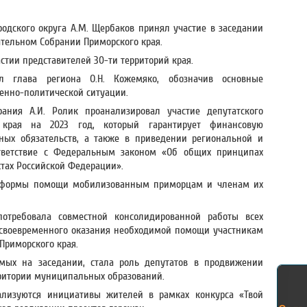
одского округа А.М. Щербаков принял участие в заседании
ательном Собрании Приморского края.
стии представителей 30-ти территорий края.
ал глава региона О.Н. Кожемяко, обозначив основные
енно-политической ситуации.
рания А.И. Ролик проанализировал участие депутатского
края на 2023 год, который гарантирует финансовую
ьных обязательств, а также в приведении региональной и
тветствие с Федеральным законом «Об общих принципах
ктах Российской Федерации».
и формы помощи мобилизованным приморцам и членам их
отребовала совместной консолидированной работы всех
своевременного оказания необходимой помощи участникам
 Приморского края.
мых на заседании, стала роль депутатов в продвижении
ритории муниципальных образований.
ализуются инициативы жителей в рамках конкурса «Твой