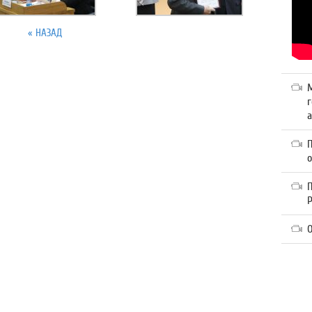
« НАЗАД
г
а
П
О