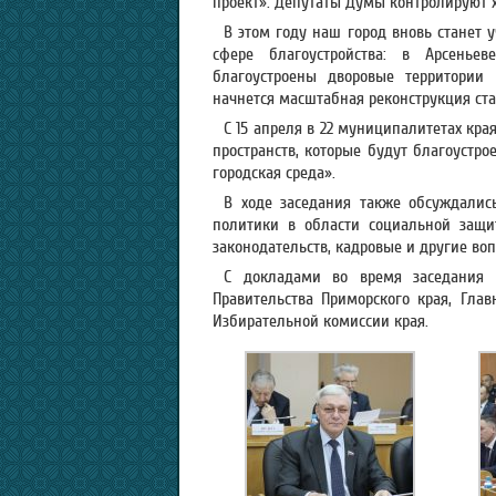
проект». Депутаты Думы контролируют 
В этом году наш город вновь станет 
сфере благоустройства: в Арсеньев
благоустроены дворовые территории 
начнется масштабная реконструкция ст
С 15 апреля в 22 муниципалитетах кра
пространств, которые будут благоустр
городская среда».
В ходе заседания также обсуждалис
политики в области социальной защи
законодательств, кадровые и другие воп
С докладами во время заседания в
Правительства Приморского края, Гла
Избирательной комиссии края.