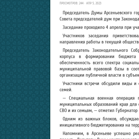
ПРОСМОТРОВ: 244 · АПР 5, 2023
Председатель Думы Арсеньевского гор
Совета председателей дум при Законод
Заседание проходило 4 апреля при уча
Участников заседания приветствов
направления работы в текущей обществ
Председатель Законодательного Соб
корпуса в формировании бюджета 
обеспеченность всего спектра социал
муниципальной правовой базы в соо
организации публичной власти в субъе
Участники встречи обсудили виды 
семей.
— Специальная военная операция п
муниципальных образований края для 
СВО и их семьям, — отметил Губернатор
Одним из важных блоков, обсуждае
инициативного бюджетирования на тер
Напомним, в Арсеньеве успешно ре