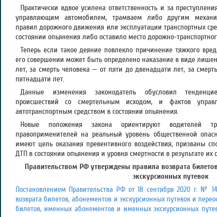
Практически вдвое усилена ответственность и за преступлени
управляющим автомобилем, трамваем либо другим механич
правил дорожного движения или эксплуатации транспортных сред
состоянии опьянения либо оставило место дорожно-транспортног
Теперь если такое деяние повлекло причинение тяжкого вред
его совершении может быть определено наказание в виде лишени
лет, за смерть человека — от пяти до двенадцати лет, за смерт
пятнадцати лет.
Данные изменения законодатель обусловил тенденцие
происшествий со смертельным исходом, и фактов управл
автотранспортным средством в состоянии опьянения.
Новые положения закона ориентируют водителей тр
правоприменителей на реальный уровень общественной опасн
имеют цель оказания превентивного воздействия, призваны сп
ДТП в состоянии опьянения и уровня смертности в результате их 
Правительством РФ утверждены правила возврата билето
экскурсионных путевок
Постановлением Правительства РФ от 18 сентября 2020 г. № 1
возврата билетов, абонементов и экскурсионных путевок и пер
билетов, именных абонементов и именных экскурсионных путе