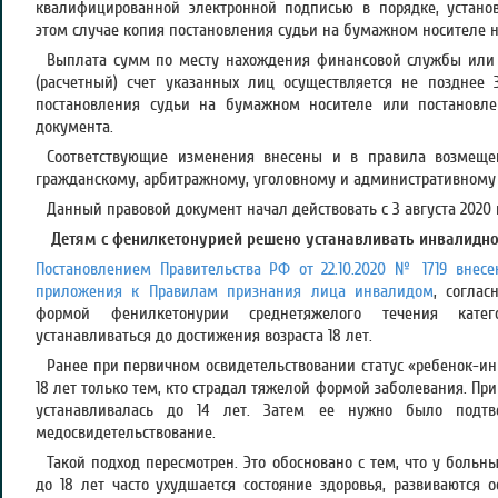
квалифицированной электронной подписью в порядке, устано
этом случае копия постановления судьи на бумажном носителе н
Выплата сумм по месту нахождения финансовой службы или 
(расчетный) счет указанных лиц осуществляется не позднее
постановления судьи на бумажном носителе или постановле
документа.
Соответствующие изменения внесены и в правила возмеще
гражданскому, арбитражному, уголовному и административному 
Данный правовой документ начал действовать с 3 августа 2020 
Детям с фенилкетонурией решено устанавливать инвалидно
Постановлением Правительства РФ от 22.10.2020 № 1719 внесе
приложения к Правилам признания лица инвалидом
, соглас
формой фенилкетонурии среднетяжелого течения катег
устанавливаться до достижения возраста 18 лет.
Ранее при первичном освидетельствовании статус «ребенок-ин
18 лет только тем, кто страдал тяжелой формой заболевания. Пр
устанавливалась до 14 лет. Затем ее нужно было подтве
медосвидетельствование.
Такой подход пересмотрен. Это обосновано с тем, что у больн
до 18 лет часто ухудшается состояние здоровья, развиваются 