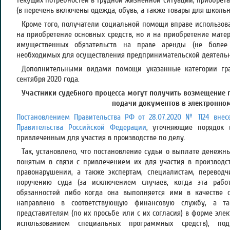
текущих потребностей в трудной жизненной ситуации, приобрета
(в перечень включены одежда, обувь, а также товары для школьн
Кроме того, получатели социальной помощи вправе использова
на приобретение основных средств, но и на приобретение мате
имущественных обязательств на праве аренды (не более
необходимых для осуществления предпринимательской деятельн
Дополнительными видами помощи указанные категории граж
сентября 2020 года.
Участники судебного процесса могут получить возмещение
подачи документов в электронно
Постановлением Правительства РФ от 28.07.2020 № 1124 вне
Правительства Российской Федерации
, уточняющие порядок
привлеченным для участия в производстве по делу.
Так, установлено, что постановление судьи о выплате денежн
понятым в связи с привлечением их для участия в производс
правонарушении, а также экспертам, специалистам, перевод
поручению суда (за исключением случаев, когда эта раб
обязанностей либо когда она выполняется ими в качестве 
направлено в соответствующую финансовую службу, а 
представителям (по их просьбе или с их согласия) в форме элек
использованием специальных программных средств), под