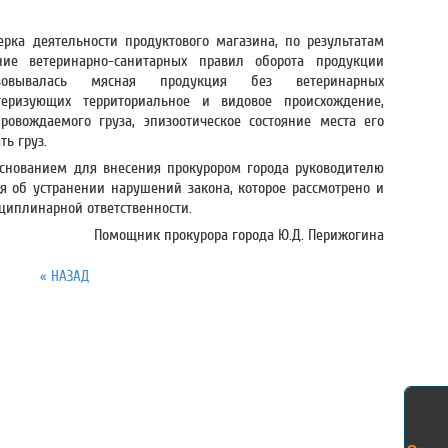
ерка деятельности продуктового магазина, по результатам
ние ветеринарно-санитарных правил оборота продукции
изовывалась мясная продукция без ветеринарных
теризующих территориальное и видовое происхождение,
ровождаемого груза, эпизоотическое состояние места его
ь груз.
нованием для внесения прокурором города руководителю
я об устранении нарушений закона, которое рассмотрено и
сциплинарной ответственности.
Помощник прокурора города Ю.Д. Перижогина
« НАЗАД