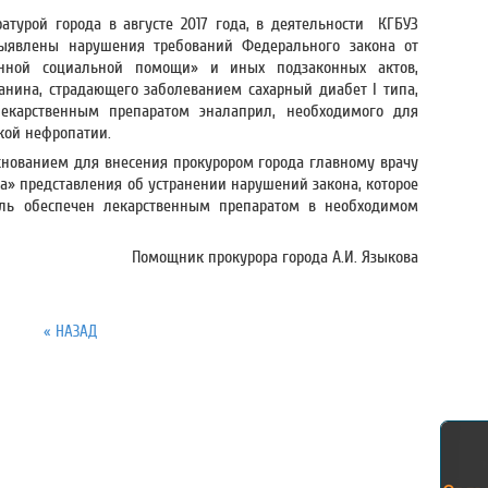
атурой города в августе 2017 года, в деятельности КГБУЗ
выявлены нарушения требований Федерального закона от
енной социальной помощи» и иных подзаконных актов,
нина, страдающего заболеванием сахарный диабет I типа,
екарственным препаратом эналаприл, необходимого для
кой нефропатии.
нованием для внесения прокурором города главному врачу
а» представления об устранении нарушений закона, которое
тель обеспечен лекарственным препаратом в необходимом
Помощник прокурора города А.И. Языкова
« НАЗАД