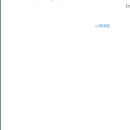
С
« НАЗАД