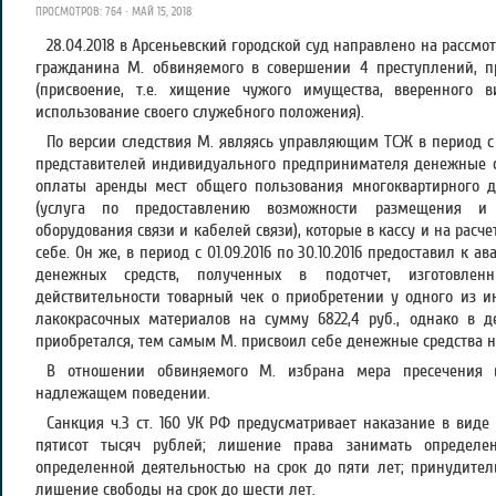
ПРОСМОТРОВ: 764 · МАЙ 15, 2018
28.04.2018 в Арсеньевский городской суд направлено на рассм
гражданина М. обвиняемого в совершении 4 преступлений, пр
(присвоение, т.е. хищение чужого имущества, вверенного 
использование своего служебного положения).
По версии следствия М. являясь управляющим ТСЖ в период с 
представителей индивидуального предпринимателя денежные ср
оплаты аренды мест общего пользования многоквартирного до
(услуга по предоставлению возможности размещения и 
оборудования связи и кабелей связи), которые в кассу и на расче
себе. Он же, в период с 01.09.2016 по 30.10.2016 предоставил к 
денежных средств, полученных в подотчет, изготовле
действительности товарный чек о приобретении у одного из 
лакокрасочных материалов на сумму 6822,4 руб., однако в д
приобретался, тем самым М. присвоил себе денежные средства на
В отношении обвиняемого М. избрана мера пресечения
надлежащем поведении.
Санкция ч.3 ст. 160 УК РФ предусматривает наказание в виде
пятисот тысяч рублей; лишение права занимать определе
определенной деятельностью на срок до пяти лет; принудител
лишение свободы на срок до шести лет.