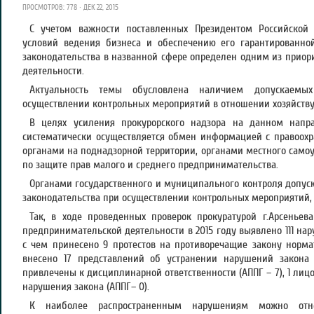
ПРОСМОТРОВ: 778 · ДЕК 22, 2015
С учетом важности поставленных Президентом Российско
условий ведения бизнеса и обеспечению его гарантированн
законодательства в названной сфере определен одним из приор
деятельности.
Актуальность темы обусловлена наличием допускаем
осуществлении контрольных мероприятий в отношении хозяйств
В целях усиления прокурорского надзора на данном напра
систематически осуществляется обмен информацией с правоо
органами на поднадзорной территории, органами местного само
по защите прав малого и среднего предпринимательства.
Органами государственного и муниципального контроля допу
законодательства при осуществлении контрольных мероприятий, 
Так, в ходе проведенных проверок прокуратурой г.Арсеньев
предпринимательской деятельности в 2015 году выявлено 111 нару
с чем принесено 9 протестов на противоречащие закону норма
внесено 17 представлений об устранении нарушений закона 
привлечены к дисциплинарной ответственности (АППГ – 7), 1 лиц
нарушения закона (АППГ– 0).
К наиболее распространенным нарушениям можно отн