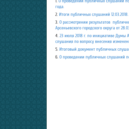
1.
О проведении публичных слушаний по
года.
2.
Итоги публичных слушаний 12.03.2018.
3.
О рассмотрении результатов публич
Арсеньевского городского округа от 28.03
4.
23 июля 2018 г. по инициативе Думы 
слушания по вопросу внесения изменений
5.
Итоговый документ публичных слушан
6.
О проведении публичных слушаний по в