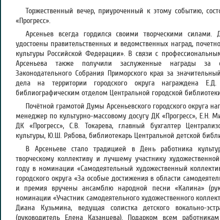
Торжественный вечер, приуроченный к этому событию, сос
«Прогресс».
Арсеньев всегда гордился своими творческими силами. 
удостоены правительственных и ведомственных наград, почетн
культуры Российской Федерации». В связи с профессиональны
Арсеньева также получили заслуженные награды за с
Законодательного Собрания Приморского края за значительны
дела на территории городского округа награждена Е.Д.
библиографическим отделом Центральной городской библиотеки
Почётной грамотой Думы Арсеньевского городского округа 
менеджер по культурно-массовому досугу ДК «Прогресс», Е.Н. 
ДК «Прогресс», С.В. Токарева, главный бухгалтер Централи
культуры, Ю.Ш. Рябова, библиотекарь Центральной детской библ
В Арсеньеве стало традицией в День работника культ
творческому коллективу и лучшему участнику художественной
году в номинации «Самодеятельный художественный коллектив
городского округа «За особые достижения в области самодеятел
и премия вручены ансамблю народной песни «Калина» (ру
номинации «Участник самодеятельного художественного коллек
Диана Кузьмина, ведущая солистка детского вокально-эс
(руководитель Елена Казанцева). Подарком всем работника