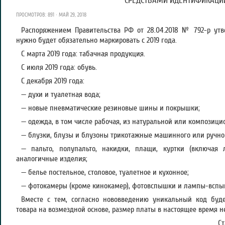
СРЕДСТВАМИ ИДЕНТИФИКАЦИ
ПРОСМОТРОВ: 891 · МАЙ 29, 2018
Распоряжением Правительства РФ от 28.04.2018 № 792-р утв
нужно будет обязательно маркировать с 2019 года.
С марта 2019 года: табачная продукция.
С июля 2019 года: обувь.
С декабря 2019 года:
— духи и туалетная вода;
— новые пневматические резиновые шины и покрышки;
— одежда, в том числе рабочая, из натуральной или композици
— блузки, блузы и блузоны трикотажные машинного или ручног
— пальто, полупальто, накидки, плащи, куртки (включая 
аналогичные изделия;
— белье постельное, столовое, туалетное и кухонное;
— фотокамеры (кроме кинокамер), фотовспышки и лампы-вспы
Вместе с тем, согласно нововведению уникальный код буд
товара на возмездной основе, размер платы в настоящее время н
С