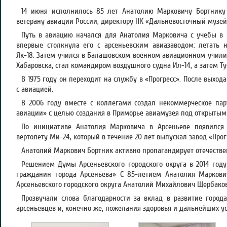
14 июня исполнилось 85 лет Анатолию Марковичу Бортнику
ветерану авиации России, директору НК «Дальневосточный музей
Путь в авиацию начался для Анатолия Марковича с учебы в 
впервые столкнула его с арсеньевским авиазаводом: летать 
Як-18. Затем учился в Балашовском военном авиационном учили
Хабаровска, стал командиром воздушного судна Ил-14, а затем Ту
В 1975 году он переходит на службу в «Прогресс». После выход
с авиацией.
В 2006 году вместе с коллегами создал некоммерческое пар
авиации» с целью создания в Приморье авиамузея под открытым
По инициативе Анатолия Марковича в Арсеньеве появился
вертолету Ми-24, который в течение 20 лет выпускал завод «Прог
Анатолий Маркович Бортник активно пропагандирует отечеств
Решением Думы Арсеньевского городского округа в 2014 год
гражданин города Арсеньева» С 85-летием Анатолия Марков
Арсеньевского городского округа Анатолий Михайлович Щербаков
Прозвучали слова благодарности за вклад в развитие город
арсеньевцев и, конечно же, пожелания здоровья и дальнейших ус