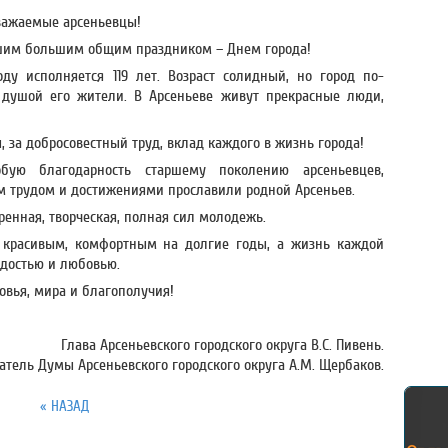
важаемые арсеньевцы!
шим большим общим праздником – Днем города!
у исполняется 119 лет. Возраст солидный, но город по-
душой его жители. В Арсеньеве живут прекрасные люди,
, за добросовестный труд, вклад каждого в жизнь города!
бую благодарность старшему поколению арсеньевцев,
им трудом и достижениями прославили родной Арсеньев.
енная, творческая, полная сил молодежь.
, красивым, комфортным на долгие годы, а жизнь каждой
адостью и любовью.
ровья, мира и благополучия!
Глава Арсеньевского городского округа В.С. Пивень.
атель Думы Арсеньевского городского округа А.М. Щербаков.
« НАЗАД