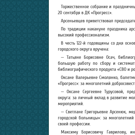
Торжественное собрание и праздничны
20 сентября в ДК «Прогресс».
Арсеньевцев приветствовал председа
По традиции накануне праздника арс
высокий профессионализм.
В честь 122-й годовщины со дня осно
городского округа вручена:
— Татьяне Борисовне Осач, библиог
большую работу по сбору и системат
библиографического продукта «СВО и р
Оксане Валерьевне Смолянко, балетм
«Прогресс»: за многолетний добросовес
— Оксане Сергеевне Турусовой, пре
округа: за личный вклад в развитие м
мероприятий.
— Светлане Григорьевне Арсенюк, ме
городской больницы»: за многолетний 
своей профессии.
Максиму Борисовичу Гаврилову, ин