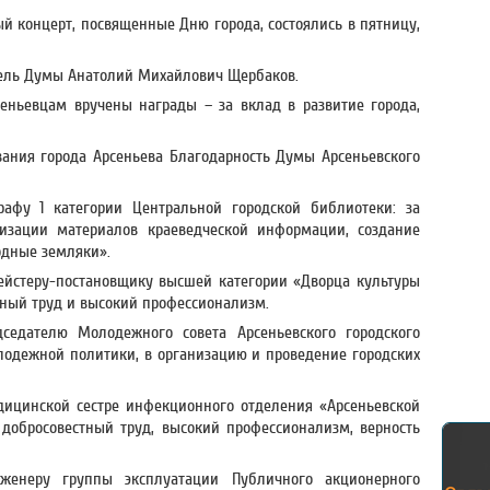
й концерт, посвященные Дню города, состоялись в пятницу,
тель Думы Анатолий Михайлович Щербаков.
еньевцам вручены награды – за вклад в развитие города,
вания города Арсеньева Благодарность Думы Арсеньевского
рафу 1 категории Центральной городской библиотеки: за
изации материалов краеведческой информации, создание
одные земляки».
ейстеру-постановщику высшей категории «Дворца культуры
тный труд и высокий профессионализм.
дседателю Молодежного совета Арсеньевского городского
олодежной политики, в организацию и проведение городских
дицинской сестре инфекционного отделения «Арсеньевской
добросовестный труд, высокий профессионализм, верность
женеру группы эксплуатации Публичного акционерного