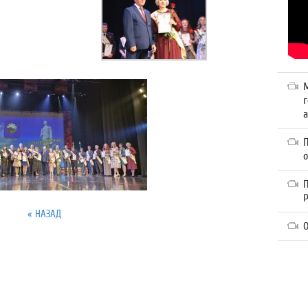
г
а
П
« НАЗАД
О