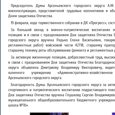
Председатель Думы Арсеньевского городского округа А.М.
военнослужащих, представителей трудовых коллективов и об
Днем защитника Отечества.
19 февраля, ходе торжественного собрания в ДК «Прогресс», со
За большой вклад в военно-патриотическое воспитание 
позицию и в связи с празднованием Дня защитника Отечества 
городского округа вручена Редько Елене Васильевне, тока
регламентных работ) войсковой части 42718; старшему прап
старшему технику роты обслуживания (ремонта и регламентных ра
За активную жизненную позицию, добросовестный труд, высок
в связи с празднованием Дня защитника Отечества Благодарнос
округа объявлена Дмитриеву Владимиру Викторовичу, води
казенного учреждения «Административно-хозяйственно
Арсеньевского городского округа.
Благодарность Думы Арсеньевского городского округа за акт
спортивного и патриотического воспитания подрастающего пок
Дня защитника Отечества вручена Глушкову Сергею Владимиров
муниципального общеобразовательного бюджетного учрежден
школа №10».