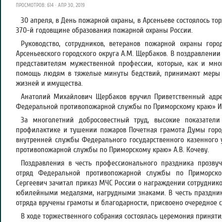
ПРОСМОТРОВ: 614 · АПР 30, 2019
30 апреля, в День пожарной охраны, в Арсеньеве состоялось т
370-й годовщине образования пожарной охраны России.
Руководство, сотрудников, ветеранов пожарной охраны гор
Арсеньевского городского округа А.М. Щербаков. В поздравлении
представителям мужественной профессии, которые, как и мно
помощь людям в тяжелые минуты бедствий, принимают меры п
жизней и имущества.
Анатолий Михайлович Щербаков вручил Приветственный адре
Федеральной противопожарной службы по Приморскому краю» И.
За многолетний добросовестный труд, высокие показатели
профилактике и тушении пожаров Почетная грамота Думы горо
внутренней службы Федерального государственного казенного
противопожарной службы по Приморскому краю» А.В. Кочеву.
Поздравления в честь профессионального праздника прозву
отряд Федеральной противопожарной службы по Приморско
Сергеевич зачитал приказ МЧС России о награждении сотрудник
юбилейными медалями, нагрудными знаками. В честь праздник
отряда вручены грамоты и благодарности, присвоено очередное 
В ходе торжественного собрания состоялась церемония приняти