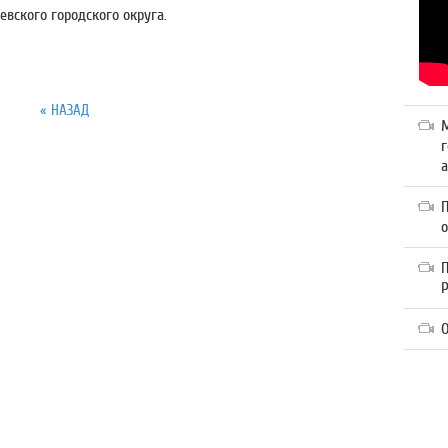
вского городского округа.
« НАЗАД
г
а
П
О