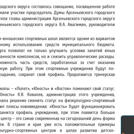
родского округа состоялось совещание, посвященное работе
няли участие председатель Думы Арсеньевского городского
тителя главы администрации Арсеньевского городского округа
еньевского городского округа В.А. Авагимян, руководители
о-юношеских спортивных школ является одним из вариантов
ному использованию средств муниципального бюджета.
та позволят не только улучшить условия занятий юных
енности комплексов, но и снизить управленческие расходы.
ожность часть средств, заработанных за счет оказания
вную работу. При этом спортивные учреждения будут по-
адание, сохранят свой профиль. Продолжится тренерская
олы – «Полет», «Юность» и «Восток» поменяют свой статус.
ость» К.В. Ковалев, администрация этого учреждения,
няла решение сменить статус на физкультурно-спортивный
ил плюсы нововведения: «Юность» будет функционировать
хранится профиль учреждения, при этом появится больше
центр – это самая современная на сегодняшний день форма
сти. В стране и крае уже есть положительные примеры
льтурно-спортивных центров в целях развития детско-