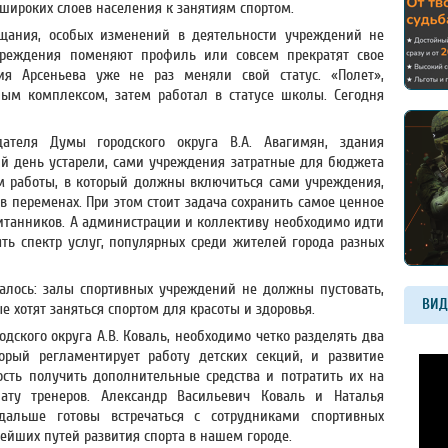
широких слоев населения к занятиям спортом.
ещания, особых изменений в деятельности учреждений не
учреждения поменяют профиль или совсем прекратят свое
ия Арсеньева уже не раз меняли свой статус. «Полет»,
ым комплексом, затем работал в статусе школы. Сегодня
дателя Думы городского округа В.А. Авагимян, здания
й день устарели, сами учреждения затратные для бюджета
м работы, в который должны включиться сами учреждения,
в переменах. При этом стоит задача сохранить самое ценное
питанников. А администрации и коллективу необходимо идти
ять спектр услуг, популярных среди жителей города разных
алось: залы спортивных учреждений не должны пустовать,
ВИД
 хотят заняться спортом для красоты и здоровья.
дского округа А.В. Коваль, необходимо четко разделять два
орый регламентирует работу детских секций, и развитие
сть получить дополнительные средства и потратить их на
ату тренеров. Александр Васильевич Коваль и Наталья
дальше готовы встречаться с сотрудниками спортивных
ейших путей развития спорта в нашем городе.