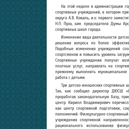
На этой неделе в администрации го
спортивных учреждений, в котором при
округа А.В. Коваль, и.о. первого замес
Н.П. Пуха, зам. председателя Думы Арс
спортивных школ города.
Изменение вида деятельности детск
решения вопроса по более эффектив
Подобные изменения учреждений спор
спортсменов и повысить уровень загруж
Спортивные учреждения получат возм
платных услуг, направлять на спорти
прежнему выполнять муниципальное з
работа с детьми.
Три детско-юношеских спортивных шк
Так, как сообщил директор ДЮСШ «Юн
проработав законодательную базу, при
центр. Кирилл Владимирович перечисл
как центр спортивной подготовки, со
полномочий. Физкультурно-спортивный 
учреждения спортивной направленно
рационального использования физку