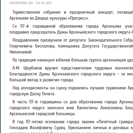
ПРОСМОТРОВ: 530 · СЕН 30, 2019
Торжественное собрание и праздничный концерт, посвящ
Арсеньеве во Дворце культуры «Прогресс».
Со 117-й годовщиной образования города Арсеньева учас
поздравил председатель Думы Арсеньевского городского округа
Поздравления прозвучали от депутата Законодательного Соб
Георгиевича Беспалова, помощника Депутата Государственн
Николаевой.
По традиции накануне юбилея большая группа арсеньевцев удо
А.М. Щербаков вручил представителям трудовых коллект
Благодарности Думы Арсеньевского городского округа – за мн
большой вклад в развитие города.
Под аплодисменты на сцену поднялись лучшие труженики Арс
городскую Доску Почета.
В честь 117-й годовщины со дня образования города Арсень
городского округа занесено имя Валентины Алексеевны Бонд
Арсеньевской городской больницы.
В год 117-летия основания города звание «Почётный гражда
Геннадию Иосифовичу Суриц. Признанием личных и деловых ка