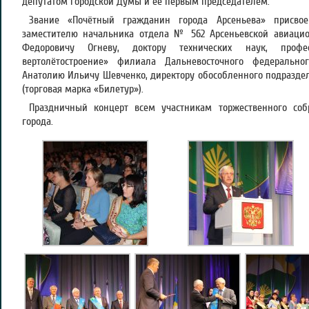
депутатом городской Думы и ее первым председателем.
Звание «Почётный гражданин города Арсеньева» присвое
заместителю начальника отдела № 562 Арсеньевской авиаци
Федоровичу Огневу, доктору технических наук, проф
вертолётостроение» филиала Дальневосточного федеральног
Анатолию Ильичу Шевченко, директору обособленного подраздел
(торговая марка «Билетур»).
Праздничный концерт всем участникам торжественного соб
города.