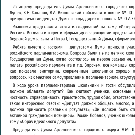
26 апреля председатель Думы Арсеньевского городского окр
Лунев, К.Е. Хананов, В.А. Вишневский побывали в школе № 10.
приняла участие депутат Думы города, директор школы № 10 А.Ю.
Учащиеся представили итоги исследований на тему «Истори
России». Вызвала интерес информация о зарождении представите
боярской думы, сената Петра I, Государственной Думы, сформиро
Ребята вместе с гостями – депутатами Думы приняли учас
российского парламентаризма. Вопросы были не из легких: скол
Государственная Дума, когда состоялось ее первое заседание,
палаты российского парламента и т.д. Впрочем, все команды сп
как показала викторина, современные школьники хорошо о
вопросах, как местное самоуправление, парламентаризм, структу
В ходе урока парламентаризма школьники и гости обсудил
должен обладать депутат? Как считают ученики, основные 
честность, справедливость, грамотность, трудолюбие, ответственн
такие интересные ответы: «Депутат должен обещать многое, а
должна приносить реальный результат», «Он должен быть отк
активной гражданской позицией». Роман Лобанов, ученик школы
тему «Образ идеального депутата».
Председатель Думы Арсеньевского городского округа А.М. 