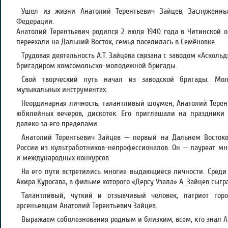
Ушел из жизни Анатолий Терентьевич Зайцев, Заслуженны
Федерации.
Анатолий Терентьевич родился 2 июля 1940 года в Читинской о
переехали на Дальний Восток, семья поселилась в Семёновке.
Трудовая деятельность А.Т. Зайцева связана с заводом «Аскольд
бригадиром комсомольско-молодежной бригады.
Свой творческий путь начал из заводской бригады. Мо
музыкальных инструментах.
Неординарная личность, талантливый шоумен, Анатолий Тере
юбилейных вечеров, дискотек. Его приглашали на праздники 
далеко за его пределами.
Анатолий Терентьевич Зайцев — первый на Дальнем Восток
России из культработников-непрофессионалов. Он — лауреат мн
и международных конкурсов.
На его пути встретились многие выдающиеся личности. Среди
Акира Куросава, в фильме которого «Дерсу Узала» А. Зайцев сыгр
Талантливый, чуткий и отзывчивый человек, патриот го
арсеньевцам Анатолий Терентьевич Зайцев.
Выражаем соболезнования родным и близким, всем, кто знал А