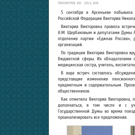
ПРОСМОТРОВ: 643 · СЕН 6, 2018
5 сентября в Арсеньеве побывала 
Российской Федерации Виктория Никола
Виктория Викторовна провела встреч
А.М. Щербаковым и депутатами Думы Ар
отделения партии «Единая Россия»,
организаций.
По традиции Виктория Викторовна вр
бюджетной сферы. Их обладателями с
медицинская сестра, учитель, воспитате
В ходе встреч состоялось обсужден
предстоящие изменения пенсионног
предметным и содержательным. Прозву
общественников.
Как отметила Виктория Викторовна, п
дополняться, в том числе и с уч
Государственной Думы во время поезд
проанализировать все предложения.