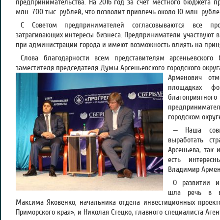
предпринимательства. На 2016 год за счет местного бюджета п
млн. 700 тыс. рублей, что позволит привлечь около 10 млн. рубл
С Советом предпринимателей согласовываются все про
затрагивающих интересы бизнеса. Предприниматели участвуют в
при администрации города и имеют возможность влиять на прин
Слова благодарности всем представителям арсеньевского 
заместителя председателя Думы Арсеньевского городского окру
Арменович отм
площадках ф
благоприят
предпринимате
городском округ
— Наша совм
выработать стр
Арсеньева, так 
есть интересн
Владимир Армен
О развитии и
шла речь в в
Максима Яковенко, начальника отдела инвестиционных проект
Приморского края», и Николая Стецко, главного специалиста Аген