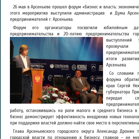
26 мая в Арсеньеве прошел форум «Бизнес и власть: экономиче
этого мероприятия выступили администрация и Дума Арсенье
предпринимателей г. Арсеньева.
Форум его организаторы посвятили юбилейным да
предпринимательства и 20-летию предпринимательства го
выступлений 
прозвучал
предпринимат
итоги развит
Арсеньева.
Со словами п
форума обратил
края Сергей Не
губернатора При
передал с
предпринимател
работу, остановившись на роли малого и среднего бизнеса в
бизнес демонстрирует эффективность внедрения новых техноло
при поддержке властей должно найти свое место в перспективных
Глава Арсеньевского городского округа Александр Дронин
городской власти по отношению к бизнесу: главное – не ме