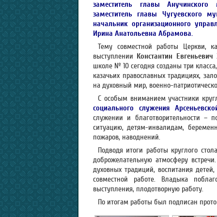
заместитель главы Анучинского 
заместитель главы Чугуевского му
начальник организационного управл
Ирина Анатольевна Абрамова.
Тему совместной работы Церкви, ка
выступлении
Константин Евгеньевич 
школе № 10 сегодня созданы три класса,
казачьих православных традициях, зал
на духовный мир, военно-патриотическо
С особым вниманием участники круг
социального служения Арсеньевск
служении и благотворительности –
ситуацию, детям-инвалидам, беремен
пожаров, наводнений.
Подводя итоги работы круглого стол
доброжелательную атмосферу встречи
духовных традиций, воспитания детей,
совместной работе. Владыка поблаг
выступления, плодотворную работу.
По итогам работы был подписан прото