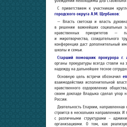
убеждений необходимы для стабильного
С приветствием к участникам круг
городского округа А.М. Щербаков:
— Власть светская и власть духовн
в решении важнейших социальных за
нравственных приоритетов — пат
и миротворчества, созидательного тр
конференция даст дополнительный имп
школы и семьи.
Старший помощник прокурора г. 
органы прокуратуры всегда стояли на 
надежду на дальнейшее тесное сотрудни
Основную цель встречи обозначил
еп
взаимодействия исполнительной влас
нравственного оздоровления общества
своем докладе Владыка сделал упор н
России.
Деятельность Епархии, направленная
строится в нескольких направлениях. И
с различными структурами – админи
организациями. О том, как реализую