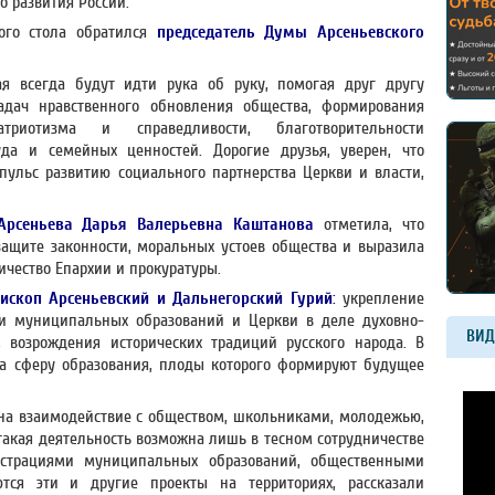
 развития России.
лого стола обратился
председатель Думы Арсеньевского
ая всегда будут идти рука об руку, помогая друг другу
дач нравственного обновления общества, формирования
риотизма и справедливости, благотворительности
уда и семейных ценностей. Дорогие друзья, уверен, что
ульс развитию социального партнерства Церкви и власти,
Арсеньева Дарья Валерьевна Каштанова
отметила, что
защите законности, моральных устоев общества и выразила
чество Епархии и прокуратуры.
ископ Арсеньевский и Дальнегорский Гурий
:
укрепление
ти муниципальных образований и Церкви в деле духовно-
ВИД
, возрождения исторических традиций русского народа. В
а сферу образования, плоды которого формируют будущее
 на взаимодействие с обществом, школьниками, молодежью,
 такая деятельность возможна лишь в тесном сотрудничестве
страциями муниципальных образований, общественными
тся эти и другие проекты на территориях, рассказали