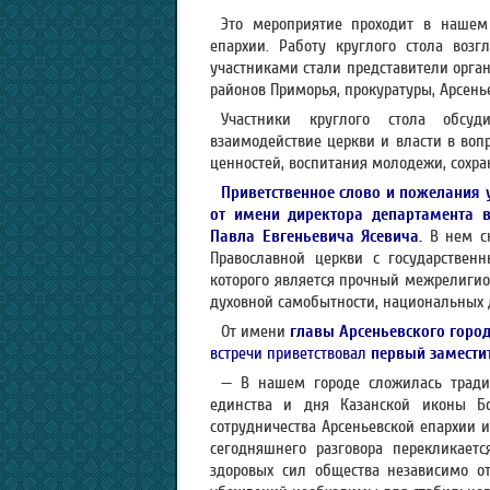
Это мероприятие проходит в нашем
епархии. Работу круглого стола возг
участниками стали представители орган
районов Приморья, прокуратуры, Арсенье
Участники круглого стола обсуд
взаимодействие церкви и власти в воп
ценностей, воспитания молодежи, сохра
Приветственное слово и пожелания 
от имени директора департамента 
Павла Евгеньевича Ясевича.
В нем с
Православной церкви с государствен
которого является прочный межрелигио
духовной самобытности, национальных 
От имени
главы Арсеньевского горо
встречи приветствовал
первый замести
— В нашем городе сложилась тради
единства и дня Казанской иконы Б
сотрудничества Арсеньевской епархии и
сегодняшнего разговора перекликаетс
здоровых сил общества независимо от