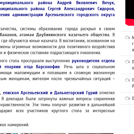
муниципального района Андрей Яковлевич Янчук,
ниципального района Сергей Александрович Сидоров,
ения администрации Арсеньевского городского округа
зачества, системы образования города раскрыл в своем
Хананов,
атаман Даубихинского казачьего общества
. В
 где обучаются юные казачата. В воспитании, основанном на
г
ожены огромные возможности для позитивного воздействия
а
е и физическое состояние подрастающего поколения.
лого стола прослушали выступление
руководителя отдела
ой епархии отца Варсонофия
.
Речь шла о социальном
 помощи малоимущим и попавшим в сложную жизненную
ным женщинам, жителям после чрезвычайных ситуаций –
П
а,
епископ Арсеньевский и Дальнегорский Гурий
отметил
О
. В докладах были затронуты важные вопросы сохранения
 нравственности. Эти темы получат развитие в дальнейшей
одарил всех участников круглого стола за интересные
кол намерений.