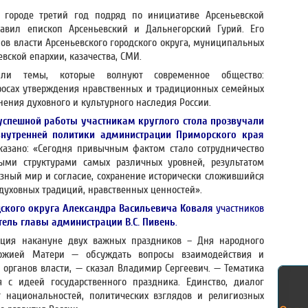
 городе третий год подряд по инициативе Арсеньевской
лавил епископ Арсеньевский и Дальнегорский Гурий. Его
ов власти Арсеньевского городского округа, муниципальных
вской епархии, казачества, СМИ.
или темы, которые волнуют современное общество:
росах утверждения нравственных и традиционных семейных
нения духовного и культурного наследия России.
успешной работы участникам круглого стола прозвучали
внутренней политики администрации Приморского края
казано: «Сегодня привычным фактом стало сотрудничество
ными структурами самых различных уровней, результатом
зный мир и согласие, сохранение исторически сложившийся
духовных традиций, нравственных ценностей».
дского округа Александра Васильевича Коваля
участников
тель главы администрации В.С. Пивень
.
ция накануне двух важных праздников – Дня народного
ожией Матери — обсуждать вопросы взаимодействия и
 органов власти, — сказал Владимир Сергеевич. — Тематика
я с идеей государственного праздника. Единство, диалог
 национальностей, политических взглядов и религиозных