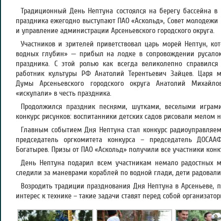
Традиционный День Нептуна состоялся на берегу бассейна в 
праздника ежегодно выступают ПАО «Аскольд», Совет молодежи 
и управление администрации Арсеньевского городского округа.
Участников и зрителей приветствовал царь морей Нептун, ко
водных глубин» — прибыл на лодке в сопровождении русалок 
праздника. С этой ролью как всегда великолепно справилс
работник культуры РФ Анатолий Терентьевич Зайцев. Царя м
Думы Арсеньевского городского округа Анатолий Михайло
«искупали» в честь праздника.
Продолжился праздник песнями, шутками, веселыми играми
конкурс рисунков: воспитанники детских садов рисовали мелом н
Главным событием Дня Нептуна стал конкурс радиоуправляем
председатель оргкомитета конкурса – председатель ДОСАА
Богатырев. Призы от ПАО «Аскольд» получили все участники конк
День Нептуна подарил всем участникам немало радостных м
следили за маневрами кораблей по водной глади, дети радовали
Возродить традиции празднования Дня Нептуна в Арсеньеве,
интерес к технике – такие задачи ставят перед собой организато