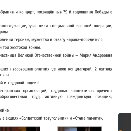
обрание и концерт, посвящённые 79-й годовщине Победы в
оеннослужащие, участники специальной военной операции,
рода.
олений героизм, мужество и отвагу народа-победителя.
й той жестокой войны.
участница Великой Отечественной войны — Мария Андреевна
ших несовершеннолетних узников концлагерей, 2 жителя
тыла.
ой и трудовой подвиг!
етеранских организаций, трудовых коллективов вручены
бросовестный труд, активную гражданскую позицию,
ойне.
в акциях «Солдатский треугольник» и «Стена памяти».