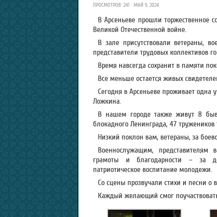
ПРОСМОТРОВ: 241 · МАЙ 9, 2024
В Арсеньеве прошли торжественное с
Великой Отечественной войне.
В зале присутствовали ветераны, в
представители трудовых коллективов го
Время навсегда сохранит в памяти пок
Все меньше остается живых свидетеле
Сегодня в Арсеньеве проживает одна 
Ложкина.
В нашем городе также живут 8 быв
блокадного Ленинграда, 47 тружеников 
Низкий поклон вам, ветераны, за боев
Военнослужащим, представителям в
грамоты и благодарности – за до
патриотическое воспитание молодежи.
Со сцены прозвучали стихи и песни о в
Каждый желающий смог поучаствовать 