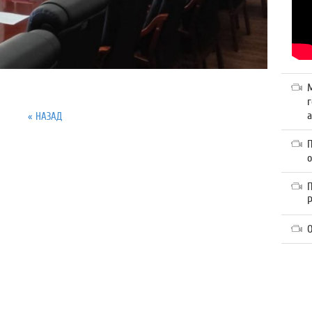
г
а
« НАЗАД
П
О