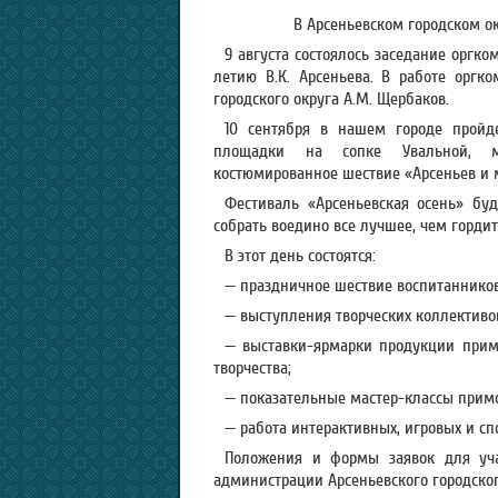
В Арсеньевском городском ок
9 августа состоялось заседание оргк
летию В.К. Арсеньева. В работе оргк
городского округа А.М. Щербаков.
10 сентября в нашем городе пройд
площадки на сопке Увальной, ме
костюмированное шествие «Арсеньев и 
Фестиваль «Арсеньевская осень» бу
собрать воедино все лучшее, чем гордит
В этот день состоятся:
— праздничное шествие воспитанников
— выступления творческих коллективо
— выставки-ярмарки продукции прим
творчества;
— показательные мастер-классы примо
— работа интерактивных, игровых и с
Положения и формы заявок для уча
администрации Арсеньевского городско