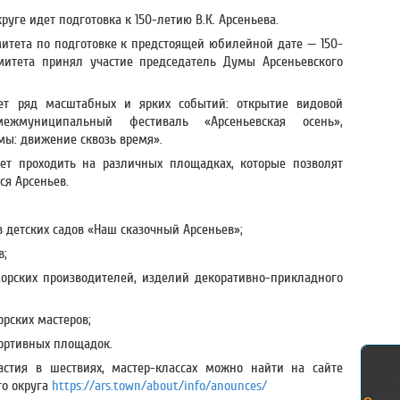
руге идет подготовка к 150-летию В.К. Арсеньева.
омитета по подготовке к предстоящей юбилейной дате — 150-
омитета принял участие председатель Думы Арсеньевского
ет ряд масштабных и ярких событий: открытие видовой
жмуниципальный фестиваль «Арсеньевская осень»,
мы: движение сквозь время».
дет проходить на различных площадках, которые позволят
ся Арсеньев.
 детских садов «Наш сказочный Арсеньев»;
в;
орских производителей, изделий декоративно-прикладного
рских мастеров;
портивных площадок.
стия в шествиях, мастер-классах можно найти на сайте
го округа
https://ars.town/about/info/anounces/