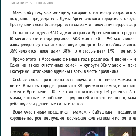
ПРОСМОТРОВ: 650 · НОЯ 26, 2018
Мам, бабушек, всех женщин, которые в тот вечер собрались в
поздравил председатель Думы Арсеньевского городского окру
Прозвучали слова благодарности мамам и пожелания здоровья, ра
По данным отдела ЗАГС администрации Арсеньевского городског
10 месяцев этого года родилось 508 малышей — 259 мальчиков и
чаще рождаться третьи и последующие дети. Так, из общего чис
36% являются первенцами, 38% – это вторые дети, 17% – третьи, 6
Кроме этого, в Арсеньеве с начала года родились 4 двойни – 
Одна из таких счастливых семей – супруги Жиглёнок – при
Екатерине Витальевне вручены цветы в честь праздника.
Особые слова признательности звучали в тот вечер мамам,
детей. В нашем городе проживают 38 приёмных семей, в них вос
семей в Арсеньеве – 101 и в них воспитывается 124 ребёнка. А 
мамы, которые не побоялись трудностей и ответственности, ма
ребёнку свои душевные силы и тепло.
Всем участникам праздника – мамам и бабушкам – подарили 
хорошее настроение лучшие творческие коллективы и исполнител