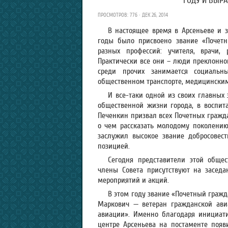
ГОДУ И ВЫРА
ПРОСМОТРОВ: 776 · ДЕК 26, 2014
В настоящее время в Арсеньеве и з
годы было присвоено звание «Почетн
разных профессий: учителя, врачи,
Практически все они – люди преклонно
среди прочих занимается социальн
общественном транспорте, медицински
И все-таки одной из своих главных
общественной жизни города, в воспит
Печенкин призвал всех Почетных гражд
о чем рассказать молодому поколению
заслужил высокое звание добросовес
позицией.
Сегодня представители этой общес
члены Совета присутствуют на заседа
мероприятий и акций.
В этом году звание «Почетный гражд
Маркович — ветеран гражданской ави
авиации». Именно благодаря инициатив
центре Арсеньева на постаменте появ