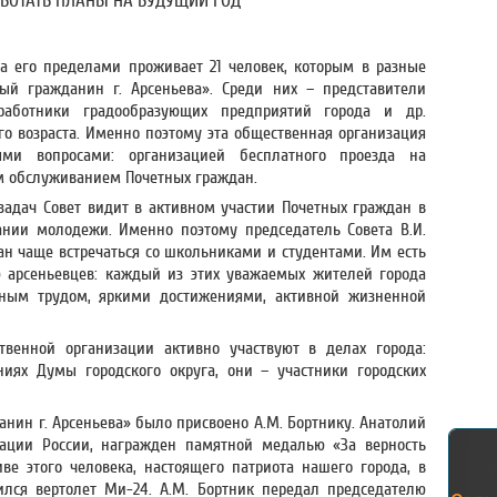
БОТАТЬ ПЛАНЫ НА БУДУЩИЙ ГОД
а его пределами проживает 21 человек, которым в разные
ый гражданин г. Арсеньева». Среди них – представители
 работники градообразующих предприятий города и др.
го возраста. Именно поэтому эта общественная организация
ыми вопросами: организацией бесплатного проезда на
м обслуживанием Почетных граждан.
 задач Совет видит в активном участии Почетных граждан в
ании молодежи. Именно поэтому председатель Совета В.И.
ан чаще встречаться со школьниками и студентами. Им есть
 арсеньевцев: каждый из этих уважаемых жителей города
тным трудом, яркими достижениями, активной жизненной
твенной организации активно участвуют в делах города:
ниях Думы городского округа, они – участники городских
анин г. Арсеньева» было присвоено А.М. Бортнику. Анатолий
ации России, награжден памятной медалью «За верность
е этого человека, настоящего патриота нашего города, в
ился вертолет Ми-24. А.М. Бортник передал председателю