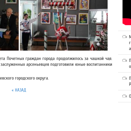
г
а
ета Почетных граждан города продолжилось за чашкой чая.
заслуженных арсеньевцев подготовили юные воспитанники
вского городского округа.
П
« НАЗАД
О