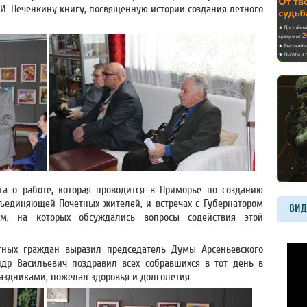
.И. Печенкину книгу, посвященную истории создания летного
та о работе, которая проводится в Приморье по созданию
ъединяющей Почетных жителей, и встречах с Губернатором
ВИД
им, на которых обсуждались вопросы содействия этой
етных граждан выразил председатель Думы Арсеньевского
андр Васильевич поздравил всех собравшихся в тот день в
здниками, пожелал здоровья и долголетия.