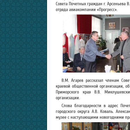
Совета Почетных граждан г. Арсеньева В
отряда авиакомпании «Прогресс».
В.М. Агарев рассказал членам Сове
краевой общественной организации, об
Приморского края В.В. Миклушевск
организации.
Слова благодарности в адрес Поч
городского округа А.В. Коваль. Алекс
музее с наступающими новогодними пра