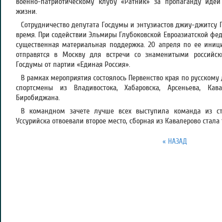
военно-патриотическому клубу «Ратник» за пропаганду идей
жизни.
Сотрудничество депутата Госдумы и энтузиастов джиу-джитсу 
время. При содействии Эльмиры Глубоковской Евроазиатской фе
существенная материальная поддержка. 20 апреля по ее иниц
отправятся в Москву для встречи со знаменитыми российс
Госдумы от партии «Единая Россия».
В рамках мероприятия состоялось Первенство края по русскому
спортсмены из Владивостока, Хабаровска, Арсеньева, Кава
Биробиджана.
В командном зачете лучше всех выступила команда из с
Уссурийска отвоевали второе место, сборная из Кавалерово стала 
« НАЗАД