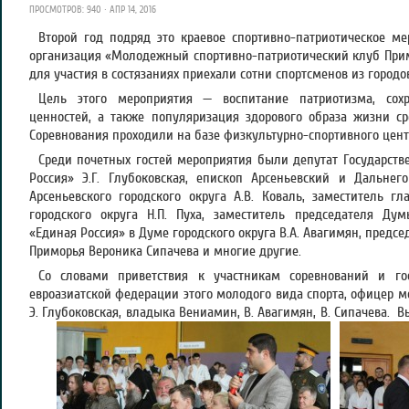
ПРОСМОТРОВ: 940 · АПР 14, 2016
Второй год подряд это краевое спортивно-патриотическое м
организация «Молодежный спортивно-патриотический клуб Примо
для участия в состязаниях приехали сотни спортсменов из городо
Цель этого мероприятия — воспитание патриотизма, сохр
ценностей, а также популяризация здорового образа жизни с
Соревнования проходили на базе физкультурно-спортивного цент
Среди почетных гостей мероприятия были депутат Государст
Россия» Э.Г. Глубоковская, епископ Арсеньевский и Дальнег
Арсеньевского городского округа А.В. Коваль, заместитель г
городского округа Н.П. Пуха, заместитель председателя Ду
«Единая Россия» в Думе городского округа В.А. Авагимян, предс
Приморья Вероника Сипачева и многие другие.
Со словами приветствия к участникам соревнований и го
евроазиатской федерации этого молодого вида спорта, офицер мо
Э. Глубоковская, владыка Вениамин, В. Авагимян, В. Сипачева.
В