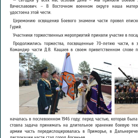
— Сегодня у всех нас особый день – мы приняли Боевое 
Вячеславович. – В Восточном военном округе наша матери
удостоена этой чести.
Церемонию освящения Боевого знамени части провел еписк
Гурий.
Участники торжественных мероприятий приняли участие в посад
Продолжились торжества, посвященные 70-летию части, в з
Командир части Д.В. Кащаев в своем приветственном слове п
началась в послевоенном 1946 году: перед частью, которая была
стояла задача принимать на длительное хранение боевую тех
армии часть передислоцировалась в Приморье, в Дальнерече
дислокации части стал город Арсеньев.