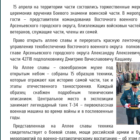
15 апреля на территории части состоялись торжественные мер
церемония вручения Боевого знамени воинской части. В мероп
гости – представители командования Восточного военног
Арсеньевского городского округа, близлежащих войсковых часте
ветеранов, служащие части, члены их семей.
Право открыть аллею славы и перерезать красную ленточк
управления техобеспечения Восточного военного округа полков
главе Арсеньевского городского округа Александру Алексееви
части 42718 подполковнику Дмитрию Вячеславовичу Кащаеву.
На Аллее славы – своеобразном музее под
открытым небом – собраны 15 образцов техники,
которые отражают как историю самой части, так и
этапы отечественного танкостроения. Каждый
образец снабжен подробным техническим
описанием. Центральное место в экспозиции
занимает легендарный танк Т-34 – первоклассная
военная машина во время войны и в послевоенные
годы.
Представленная на Аллее славы техника
свидетельствует о боевой славе, мощи российской армии и б
мероприятий по военно-патриотическому воспитанию – об этом 