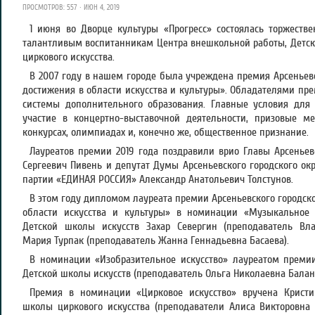
ПРОСМОТРОВ: 557 · ИЮН 4, 2019
1 июня во Дворце культуры «Прогресс» состоялась торжеств
талантливым воспитанникам Центра внешкольной работы, Детск
циркового искусства.
В 2007 году в нашем городе была учреждена премия Арсеньевс
достижения в области искусства и культуры». Обладателями пр
системы дополнительного образования. Главные условия для 
участие в концертно-выставочной деятельности, призовые 
конкурсах, олимпиадах и, конечно же, общественное признание.
Лауреатов премии 2019 года поздравили врио Главы Арсеньев
Сергеевич Пивень и депутат Думы Арсеньевского городского окр
партии «ЕДИНАЯ РОССИЯ» Александр Анатольевич Толстунов.
В этом году дипломом лауреата премии Арсеньевского городско
области искусства и культуры» в номинации «Музыкальное 
Детской школы искусств Захар Севергин (преподаватель Вл
Мария Турпак (преподаватель Жанна Геннадьевна Басаева).
В номинации «Изобразительное искусство» лауреатом премии
Детской школы искусств (преподаватель Ольга Николаевна Балан
Премия в номинации «Цирковое искусство» вручена Кристи
школы циркового искусства (преподаватели Алиса Викторовна