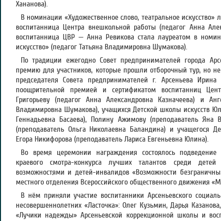
Хананова).
В номинации «Художественное слово, театральное искусство» 
воспитанница Центра внешкольной работы (педагог Анна Алек
воспитанница ЦВР — Анна Ревикова стала лауреатом в номи
искусство» (педагог Татьяна Владимировна Шумакова).
По традиции ежегодно Совет предпринимателей города Арс
премию для участников, которые прошли отборочный тур, но не
председателя Совета предпринимателей г. Арсеньева Ирина
поощрительной премией и сертификатом воспитанниц Цен
Григорьеву (педагог Анна Александровна Казначеева) и Анг
Владимировна Шумакова), учащихся Детской школы искусств Ю
Геннадьевна Басаева), Полину Ажимову (преподаватель Яна 
(преподаватель Ольга Николаевна Баландина) и учащегося Де
Егора Никифорова (преподаватель Лариса Евгеньевна Юлина).
Во время церемонии награждения состоялось подведение и
краевого смотра-конкурса лучших талантов среди детей
возможностями и детей-инвалидов «Возможности безграничны
местного отделения Всероссийского общественного движения «М
В нём приняли участие воспитанники Арсеньевского социаль
несовершеннолетних «Ласточка»: Олег Кузьмин, Дарья Казанова
«Лучики надежды» Арсеньевской коррекционной школы и вос